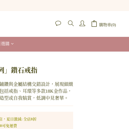
購物車(0)
列選購
立即購買
列」鑽石戒指
鋪鑽與金屬結構交錯設計，展現細緻
包括戒指、耳環等多款18K金作品，
造型或自我犒賞，低調中見奢華。
店，夏日激減: 全店8折
00可免運費