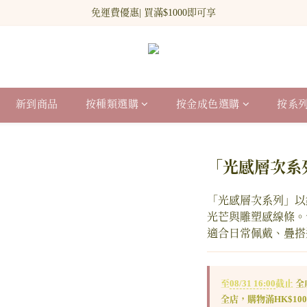
新網站會員登記 即贈$100 購物金!
免運費優惠| 買滿$1000即可享
新網站會員登記 即贈$100 購物金!
新到商品
按種類選購
按金成色選購
按系
「光感層次系
「光感層次系列」以
光芒與雕塑感線條。
適合日常佩戴、疊搭
至
08/31 16:00
截止
全
全店，購物滿HK$10