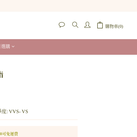
購物車(0)
列選購
立即購買
指
度: VVS- VS
00可免運費