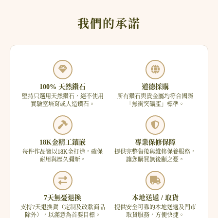
我們的承諾
100% 天然鑽石
道德採購
堅持只選用天然鑽石，絕不使用
所有鑽石與貴金屬均符合國際
實驗室培育或人造鑽石。
「無衝突礦產」標準。
18K金精工鑲嵌
專業保修保障
每件作品皆以18K金打造，確保
提供完整售後與維修保養服務，
耐用與歷久彌新。
讓您購買無後顧之憂。
7天無憂退換
本地送遞 / 取貨
支持7天退換貨（定制及改款商品
提供安全可靠的本地送遞及門市
除外），以滿意為首要目標。
取貨服務，方便快捷。