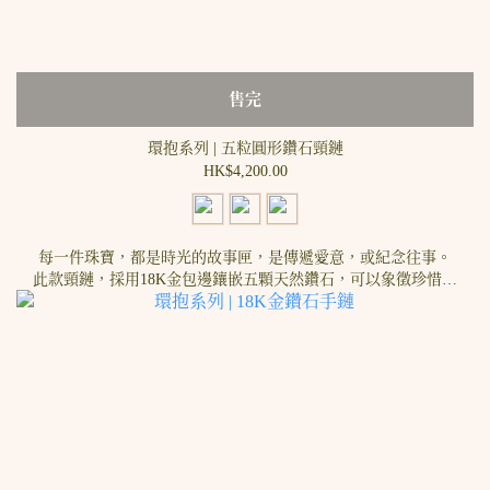
售完
環抱系列 | 五粒圓形鑽石頸鏈
HK$4,200.00
每一件珠寶，都是時光的故事匣，是傳遞愛意，或紀念往事。
此款頸鏈，採用18K金包邊鑲嵌五顆天然鑽石，可以象徵珍惜的
親人朋友，或銘紀生命中最珍貴的片段。最適合送給你最珍貴
的人，包括，自己。