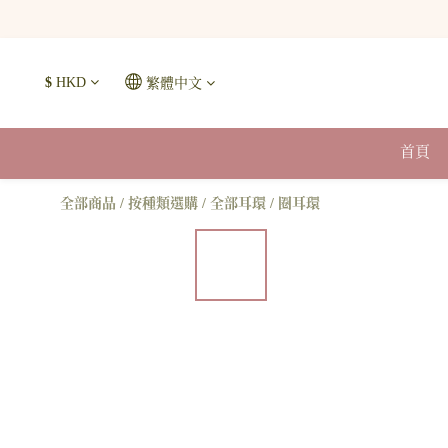
$
HKD
繁體中文
首頁
全部商品
/
按種類選購
/
全部耳環
/
圈耳環