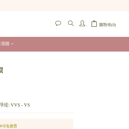
購物車(0)
列選購
立即購買
環
淨度: VVS - VS
00可免運費