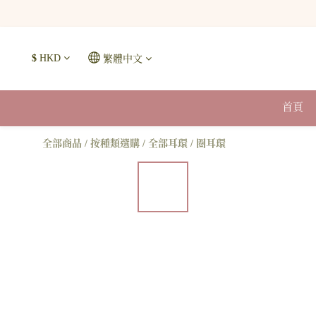
$
HKD
繁體中文
首頁
全部商品
/
按種類選購
/
全部耳環
/
圈耳環