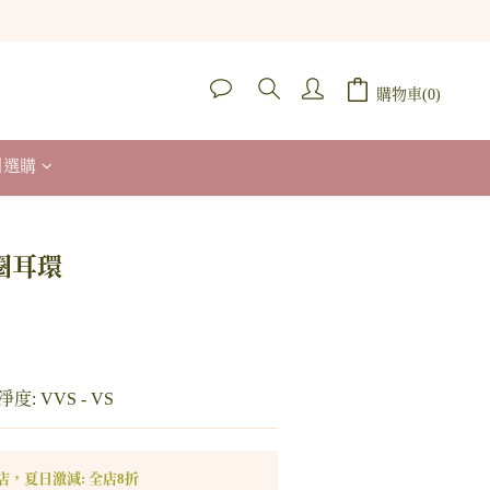
購物車(0)
列選購
立即購買
圈耳環
淨度: VVS - VS
店，夏日激減: 全店8折