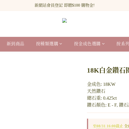
新網站會員登記 即贈$100 購物金!
新網站會員登記 即贈$100 購物金!
免運費優惠| 買滿$1000即可享
新網站會員登記 即贈$100 購物金!
新到商品
按種類選購
按金成色選購
按系
18K白金鑽石
金成色: 18KW
天然鑽石
總石重: 0.425ct
鑽石顏色: E - F, 鑽石
至
08/31 16:00
截止
全