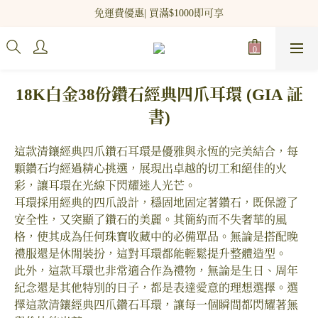
新網站會員登記 即贈$100 購物金!
免運費優惠| 買滿$1000即可享
新網站會員登記 即贈$100 購物金!
18K白金38份鑽石經典四爪耳環 (GIA 証
書)
這款清鑲經典四爪鑽石耳環是優雅與永恆的完美結合，每
顆鑽石均經過精心挑選，展現出卓越的切工和絕佳的火
彩，讓耳環在光線下閃耀迷人光芒。
耳環採用經典的四爪設計，穩固地固定著鑽石，既保證了
安全性，又突顯了鑽石的美麗。其簡約而不失奢華的風
格，使其成為任何珠寶收藏中的必備單品。無論是搭配晚
禮服還是休閒裝扮，這對耳環都能輕鬆提升整體造型。
此外，這款耳環也非常適合作為禮物，無論是生日、周年
紀念還是其他特別的日子，都是表達愛意的理想選擇。選
擇這款清鑲經典四爪鑽石耳環，讓每一個瞬間都閃耀著無